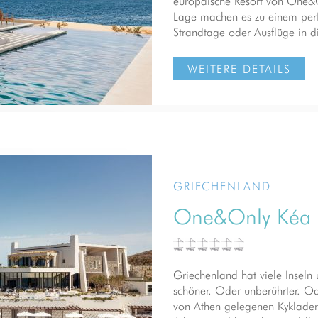
europäische Resort von One&On
Lage machen es zu einem perf
Strandtage oder Ausflüge in di
WEITERE DETAILS
GRIECHENLAND
One&Only Kéa 
Griechenland hat viele Inseln
schöner. Oder unberührter. Od
von Athen gelegenen Kykladen