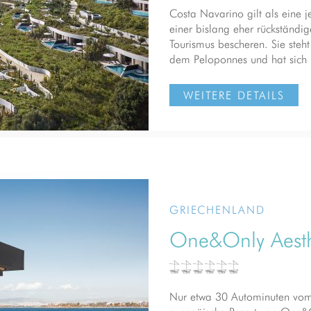
Costa Navarino gilt als eine 
einer bislang eher rückständi
Tourismus bescheren. Sie steh
dem Peloponnes und hat sich m
WEITERE DETAILS
GRIECHENLAND
One&Only Aesth
Nur etwa 30 Autominuten vom Z