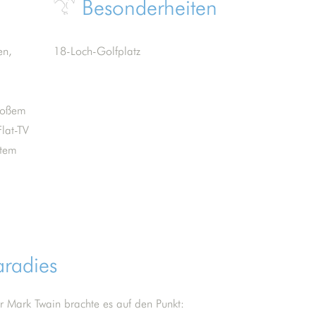
Besonderheiten
en,
18-Loch-Golfplatz
großem
lat-TV
atem
aradies
er Mark Twain brachte es auf den Punkt: