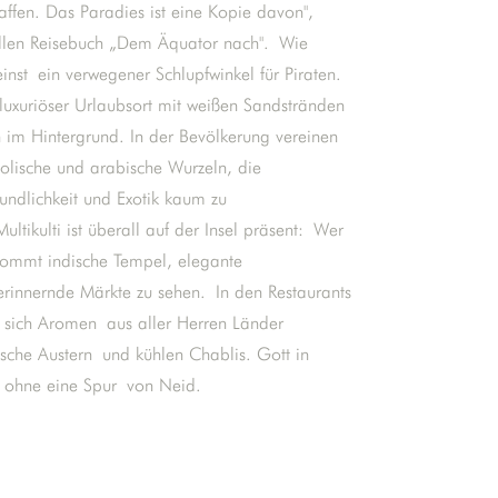
affen. Das Paradies ist eine Kopie davon",
ollen Reisebuch „Dem Äquator nach". Wie
einst ein verwegener Schlupfwinkel für Piraten.
d luxuriöser Urlaubsort mit weißen Sandstränden
im Hintergrund. In der Bevölkerung vereinen
reolische und arabische Wurzeln, die
ndlichkeit und Exotik kaum zu
ultikulti ist überall auf der Insel präsent: Wer
ekommt indische Tempel, elegante
rinnernde Märkte zu sehen. In den Restaurants
en sich Aromen aus aller Herren Länder
sche Austern und kühlen Chablis. Gott in
ht ohne eine Spur von Neid.