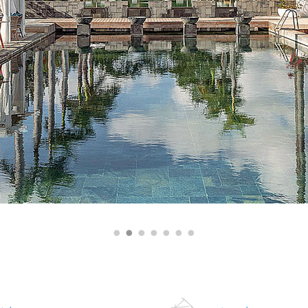
•
•
•
•
•
•
•