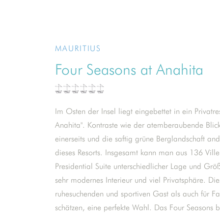
MAURITIUS
Four Seasons at Anahita
Im Osten der Insel liegt eingebettet in ein Privat
Wassersportaktivitäten auch zwei sensationelle G
Anahita". Kontraste wie der atemberaubende Blick
Club auf der Ile aux Cerfs exklusiv für Gäste des Ho
einerseits und die saftig grüne Berglandschaft and
ist das Acquapazza – ein Open-Air-Restaurant auf d
dieses Resorts. Insgesamt kann man aus 136 Ville
mit spektakulärem Blick. Hier wird vorwiegend italien
Presidential Suite unterschiedlicher Lage und Grö
Spa-Bereich ist eine Wohlfühloase über dem Me
sehr modernes Interieur und viel Privatsphäre. Die
einem der 12 Wasserpavillons seine Behandlung g
ruhesuchenden und sportiven Gast als auch für Fami
das türkisfarbene Meer richtet, rauscht unter i
schätzen, eine perfekte Wahl. Das Four Seasons b