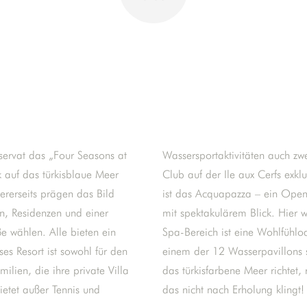
reservat das „Four Seasons at
olfplätze sowie einen Beach
 auf das türkisblaue Meer
tels. Ein weiteres Highlight
ererseits prägen das Bild
er Privatinsel des Resorts
n, Residenzen und einer
ische Küche serviert. Der
ße wählen. Alle bieten ein
er. Während der Gast in
ses Resort ist sowohl für den
enießt und seinen Blick auf
lien, die ihre private Villa
hm der Indische Ozean. Wenn
ietet außer Tennis und
das nicht nach Erholung klingt!