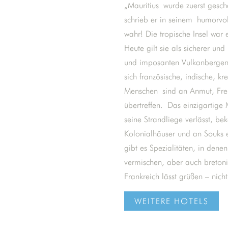
„Mauritius wurde zuerst gesch
schrieb er in seinem humorv
wahr! Die tropische Insel war 
Heute gilt sie als sicherer un
und imposanten Vulkanbergen 
sich französische, indische, k
Menschen sind an Anmut, Freu
übertreffen. Das einzigartige M
seine Strandliege verlässt, b
Kolonialhäuser und an Souks e
gibt es Spezialitäten, in den
vermischen, aber auch bretoni
Frankreich lässt grüßen – nic
WEITERE HOTELS