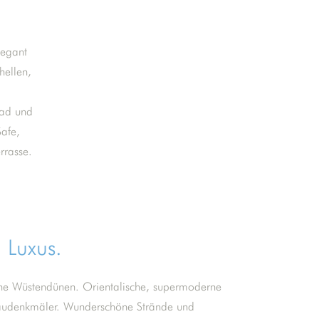
legant
hellen,
Bad und
afe,
rrasse.
 Luxus.
he Wüstendünen. Orientalische, supermoderne
audenkmäler. Wunderschöne Strände und