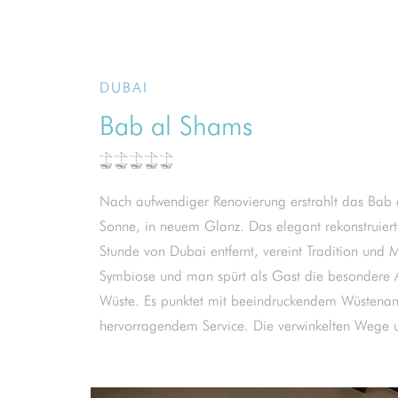
DUBAI
Bab al Shams
Nach aufwendiger Renovierung erstrahlt das Bab 
Anlage führen an Wasserläufen und grünen Oas
Sonne, in neuem Glanz. Das elegant rekonstruierte
angelegten Swimmingpool im Zentrum der Hote
Stunde von Dubai entfernt, vereint Tradition und M
über die weite Wüstenlandschaft bis zum Horizont. 
Symbiose und man spürt als Gast die besondere 
gelten die acht neuen Villen sowie die Pool-Bar un
Wüste. Es punktet mit beeindruckendem Wüstena
Dachterrasse, moderner asiatischer Küche und Bl
hervorragendem Service. Die verwinkelten Wege 