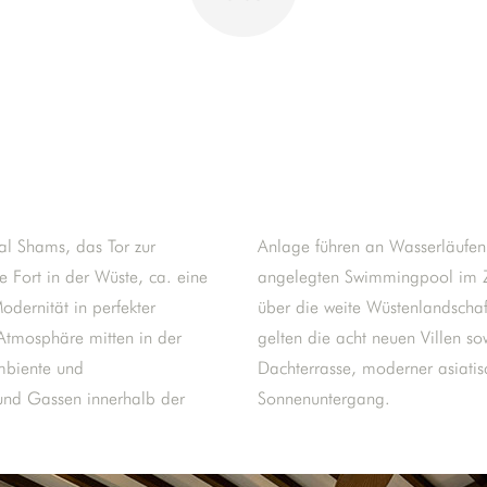
al Shams, das Tor zur
en vorbei, vom schön
 Fort in der Wüste, ca. eine
lanlage schweift der Blick
odernität in perfekter
Als weitere Highlights
Atmosphäre mitten in der
d das Anwā-Restaurant mit
mbiente und
ick auf den
und Gassen innerhalb der
Sonnenuntergang.