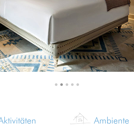
•
•
•
•
•
Aktivitäten
Ambiente