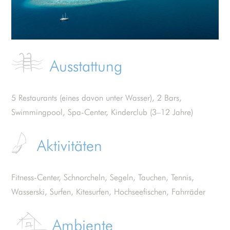
Ausstattung
5 Restaurants (eines davon unter Wasser), 2 Bars,
Swimmingpool, Spa-Center, Kinderclub (3–12 Jahre)
Aktivitäten
Fitness-Center, Schnorcheln, Segeln, Tauchen, Tennis,
Wasserski, Surfen, Kitesurfen, Hochseefischen, Fahrräder
Ambiente