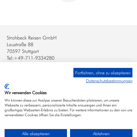
Strohbeck Reisen GmbH
Laustraße 88
70597 Stuttgart
Tel:+49-711-9334280
Newsletter abmelden
Impressum
Fortfahren, ohne zu akzeptieren
AGB / Datenschutz
Datenschutzbestimmungen
KONTAKT ÖSTERREICH
Wir verwenden Cookies
Wir können diese zur Analyse unserer Besucherdaten platzieren, um unsere
Strohbeck & Kühnel Reisen GmbH
Webseite zu verbessern, personalisierte Inhalte anzuzeigen und Ihnen ein
Schottenbastei 6/6
großartiges Webseiten-Erlebnis zu bieten. Für weitere Informationen zu den von uns
verwendeten Cookies öffnen Sie die Einstellungen.
1010 Wien, Austria
Tel:+43-1-5443997
Alle akzeptieren
Ablehnen