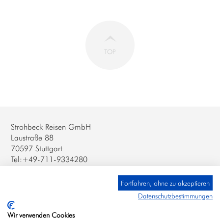
TOP
Strohbeck Reisen GmbH
Laustraße 88
70597 Stuttgart
Tel:+49-711-9334280
Newsletter abmelden
Impressum
Fortfahren, ohne zu akzeptieren
AGB / Datenschutz
Datenschutzbestimmungen
KONTAKT ÖSTERREICH
Wir verwenden Cookies